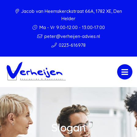
Jacob van Heemskerckstraat 66A, 1782 XE, Den
Helder
Ma - Vr 9:00-12:00 - 13:00-17:00
peter@verheijen-advies.nl
0223-616978
Slogan