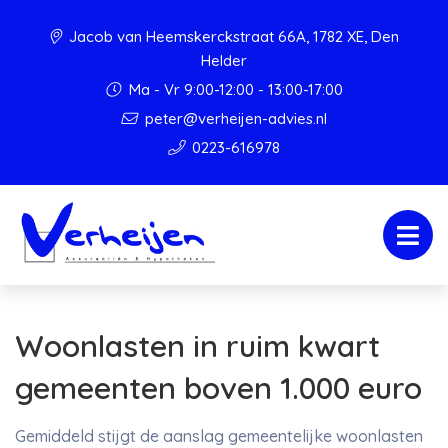
Jacob van Heemskerckstraat 66A, 1782 XE, Den
Helder
Ma - Vr 9:00-12:00 - 13:00-17:00
peter@verheijen-advies.nl
0223-616978
Woonlasten in ruim kwart
gemeenten boven 1.000 euro
Gemiddeld stijgt de aanslag gemeentelijke woonlasten