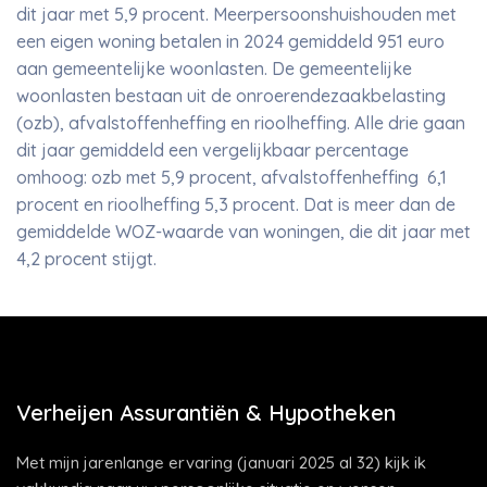
dit jaar met 5,9 procent. Meerpersoonshuishouden met
een eigen woning betalen in 2024 gemiddeld 951 euro
aan gemeentelijke woonlasten. De gemeentelijke
woonlasten bestaan uit de onroerendezaakbelasting
(ozb), afvalstoffenheffing en rioolheffing. Alle drie gaan
dit jaar gemiddeld een vergelijkbaar percentage
omhoog: ozb met 5,9 procent, afvalstoffenheffing 6,1
procent en rioolheffing 5,3 procent. Dat is meer dan de
gemiddelde WOZ-waarde van woningen, die dit jaar met
4,2 procent stijgt.
Verheijen Assurantiën & Hypotheken
Met mijn jarenlange ervaring (januari 2025 al 32) kijk ik