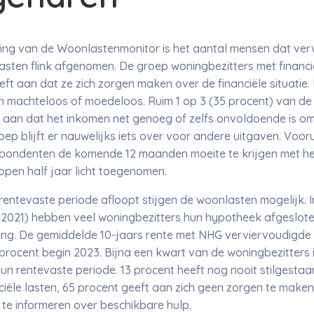
ing van de Woonlastenmonitor is het aantal mensen dat ve
sten flink afgenomen. De groep woningbezitters met financiël
eeft aan dat ze zich zorgen maken over de financiële situati
zich machteloos of moedeloos. Ruim 1 op 3 (35 procent) van 
aan dat het inkomen net genoeg of zelfs onvoldoende is om 
oep blijft er nauwelijks iets over voor andere uitgaven. Voor
spondenten de komende 12 maanden moeite te krijgen met he
open half jaar licht toegenomen.
entevaste periode afloopt stijgen de woonlasten mogelijk. In
2021) hebben veel woningbezitters hun hypotheek afgesloten
ing. De gemiddelde 10-jaars rente met NHG verviervoudigde b
procent begin 2023. Bijna een kwart van de woningbezitters
n rentevaste periode. 13 procent heeft nog nooit stilgestaan
ciële lasten, 65 procent geeft aan zich geen zorgen te make
te informeren over beschikbare hulp.