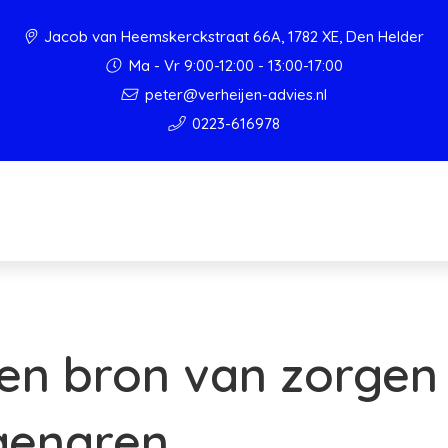
Jacob van Heemskerckstraat 66A, 1782 XE, Den Helder
Ma - Vr 9:00-12:00 - 13:00-17:00
peter@verheijen-advies.nl
0223-616978
en bron van zorgen
genaren