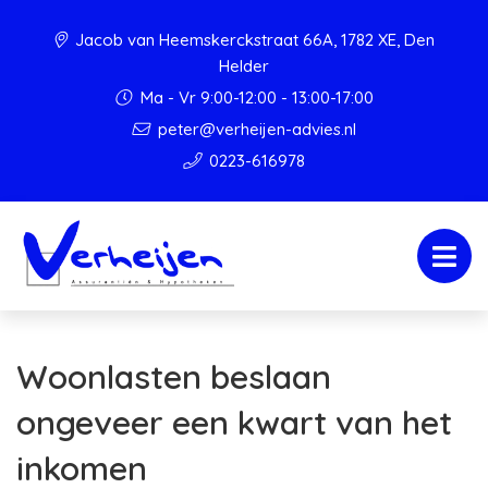
Jacob van Heemskerckstraat 66A, 1782 XE, Den
Helder
Ma - Vr 9:00-12:00 - 13:00-17:00
peter@verheijen-advies.nl
0223-616978
Woonlasten beslaan
ongeveer een kwart van het
inkomen