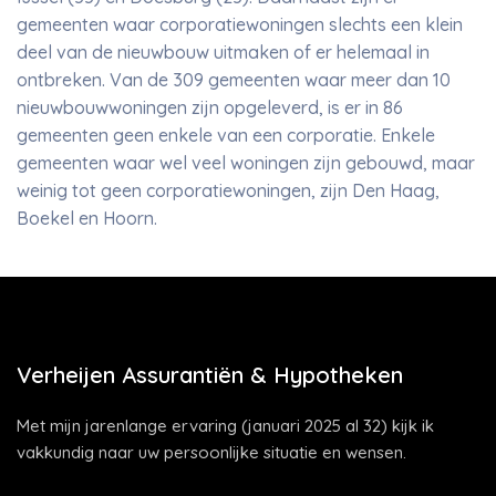
gemeenten waar corporatiewoningen slechts een klein
deel van de nieuwbouw uitmaken of er helemaal in
ontbreken. Van de 309 gemeenten waar meer dan 10
nieuwbouwwoningen zijn opgeleverd, is er in 86
gemeenten geen enkele van een corporatie. Enkele
gemeenten waar wel veel woningen zijn gebouwd, maar
weinig tot geen corporatiewoningen, zijn Den Haag,
Boekel en Hoorn.
Verheijen Assurantiën & Hypotheken
Met mijn jarenlange ervaring (januari 2025 al 32) kijk ik
vakkundig naar uw persoonlijke situatie en wensen.