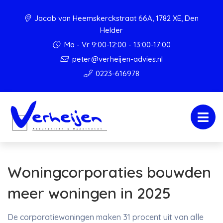
Jacob van Heemskerckstraat 66A, 1782 XE, Den
Helder
Ma - Vr 9:00-12:00 - 13:00-17:00
peter@verheijen-advies.nl
0223-616978
Woningcorporaties bouwden
meer woningen in 2025
De corporatiewoningen maken 31 procent uit van alle