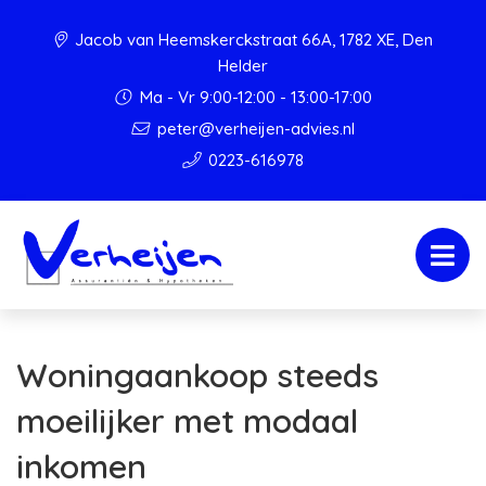
Jacob van Heemskerckstraat 66A, 1782 XE, Den
Helder
Ma - Vr 9:00-12:00 - 13:00-17:00
peter@verheijen-advies.nl
0223-616978
Woningaankoop steeds
moeilijker met modaal
inkomen