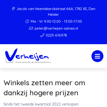
Jacob van Heemskerckstraat 66A, 1782 XE, Den
Helder
Ma - Vr 9:00-12:00 - 13:00-17:00
peter@verheijen-advies.nl
0223-616978
Winkels zetten meer om
dankzij hogere prijzen
Sinds het tweede kwartaal 2022 verkopen