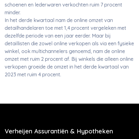
schoenen en lederwaren verkochten ruim 7 procent
minder.
In het derde kwartaal nam de online omzet van
detailhandelaren toe met 1,4 procent vergeleken met
dezelfde periode van een jaar eerder. Maar bij
detaillisten die zowel online verkopen als via een fysieke
winkel, ook multichannelers genoemd, nam de online
omzet met ruim 2 procent af. Bij winkels die alleen online
verkopen groeide de omzet in het derde kwartaal van
2023 met ruim 4 procent.
Verheijen Assurantiën & Hypotheken