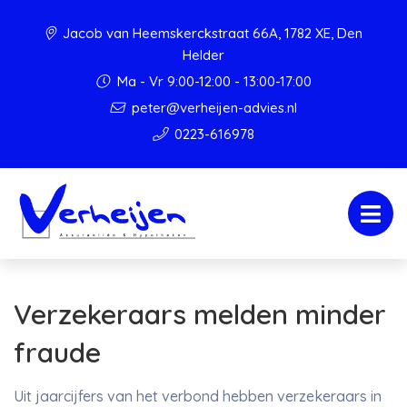
Jacob van Heemskerckstraat 66A, 1782 XE, Den
Helder
Ma - Vr 9:00-12:00 - 13:00-17:00
peter@verheijen-advies.nl
0223-616978
Verzekeraars melden minder
fraude
Uit jaarcijfers van het verbond hebben verzekeraars in