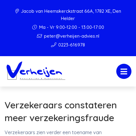
Jacob van Heemskerckstraat 66A, 1782 XE, Den
Helder
Ma - Vr 9:00-12:00 - 13:00-17:00
peter@verheijen-advies.nl
0223-616978
Verzekeraars constateren
meer verzekeringsfraude
Verzekeraars zien verder een toename van