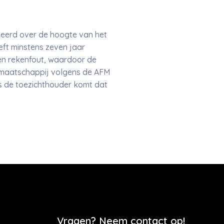
eerd over de hoogte van het
eft minstens zeven jaar
en rekenfout, waardoor de
smaatschappij volgens de AFM
ens de toezichthouder komt dat
Vragen? Neem contact op!