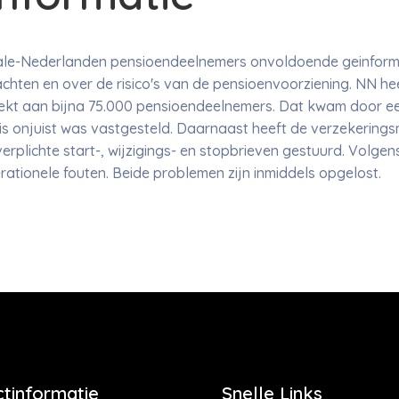
ale-Nederlanden pensioendeelnemers onvoldoende geinform
chten en over de risico's van de pensioenvoorziening. NN he
strekt aan bijna 75.000 pensioendeelnemers. Dat kwam door e
s onjuist was vastgesteld. Daarnaast heeft de verzekering
verplichte start-, wijzigings- en stopbrieven gestuurd. Volg
ationele fouten. Beide problemen zijn inmiddels opgelost.
tinformatie
Snelle Links