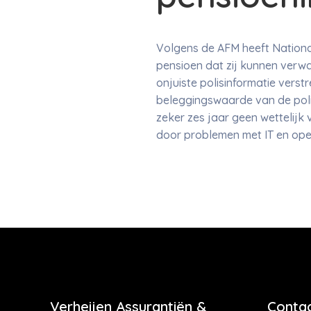
Volgens de AFM heeft Nation
pensioen dat zij kunnen verwa
onjuiste polisinformatie ver
beleggingswaarde van de poli
zeker zes jaar geen wettelijk 
door problemen met IT en oper
Verheijen Assurantiën &
Contac