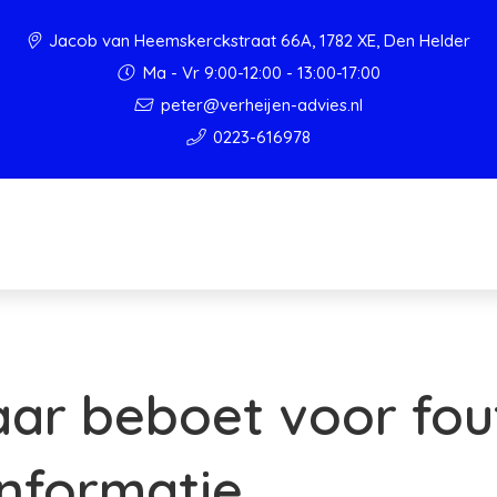
Jacob van Heemskerckstraat 66A, 1782 XE, Den Helder
Ma - Vr 9:00-12:00 - 13:00-17:00
peter@verheijen-advies.nl
0223-616978
ar beboet voor fou
nformatie