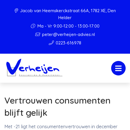
Jacob van Heemskerckstraat 66A, 1782 XE, Den
Helder
Ma - Vr 9:00-12:00 - 13:00-17:00
peter@verheijen-advies.nl
0223-616978
Vertrouwen consumenten
blijft gelijk
Met -21 ligt het consumentenvertrouwen in december