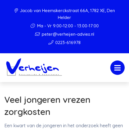
Jacob van Heemskerckstraat 66A, 1782 XE, Den
Helder
Ma - Vr 9:00-12:00 - 13:00-17:00
peter@verheijen-advies.nl
0223-616978
Veel jongeren vrezen
zorgkosten
Een kwart van de jongeren in het onderzoek heeft geen