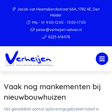
Jacob van Heemskerckstraat 66A, 1782 XE, Den
Helder
Ma - Vr 9:00-12:00 - 13:00-17:00
peter@verheijen-advies.nl
0223-616978
Vaak nog mankementen bij
nieuwbouwhuizen
Het gemiddeld aantal opleveringsgebreken bleef in