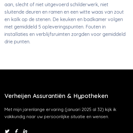
aan, slecht of niet uitgevoerd schilderwerk, niet
sluitende deuren en ramen en een witte waas van zout
en kalk op de stenen. De keuken en badkamer volgen
met gemiddeld 5 opleveringspunten. Fouten in
installaties en verblijfsruimten zorgden voor gemiddeld
drie punten.
Verheijen Assurantiën & Hypotheken
Met mijn jarenlange ervaring (januari 2025 al 32) kijk ik
vakkundig naar uw persoonlijke situatie en wensen.