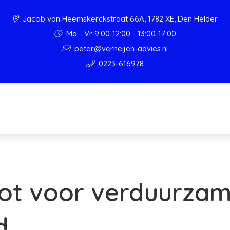
Jacob van Heemskerckstraat 66A, 1782 XE, Den Helder
Ma - Vr 9:00-12:00 - 13:00-17:00
peter@verheijen-advies.nl
0223-616978
ot voor verduurzam
d