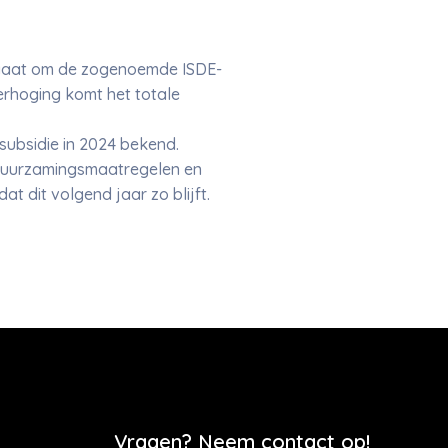
 gaat om de zogenoemde ISDE-
erhoging komt het totale
ubsidie in 2024 bekend.
rduurzamingsmaatregelen en
t dit volgend jaar zo blijft.
Vragen? Neem contact op!