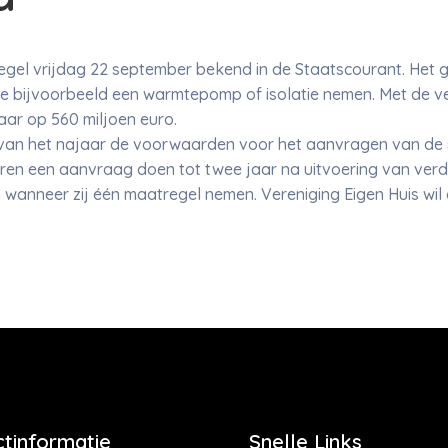
gel vrijdag 22 september bekend in de Staatscourant. Het
ie bijvoorbeeld een warmtepomp of isolatie nemen. Met de v
aar op 560 miljoen euro.
 van het najaar de voorwaarden voor het aanvragen van de s
ren een aanvraag doen tot twee jaar na uitvoering van ve
wanneer zij één maatregel nemen. Vereniging Eigen Huis wil da
tinformatie
Snelle Links