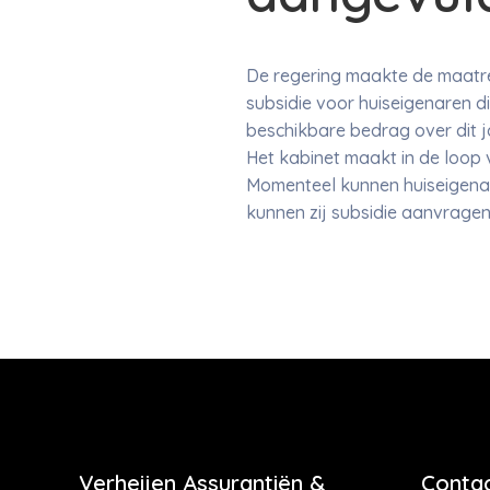
De regering maakte de maatre
subsidie voor huiseigenaren d
beschikbare bedrag over dit j
Het kabinet maakt in de loop
Momenteel kunnen huiseigena
kunnen zij subsidie aanvragen 
Verheijen Assurantiën &
Contac