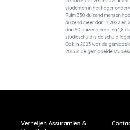
In studiejaar 2023-2024 komt 
studenten in het hoger onderw
Ruim 330 duizend mensen hadde
duizend meer dan in 2022 en 
dan 50 duizend euro, en 1,8 
studieschuld is de schuld lag
Ook in 2023 was de gemiddelde
2015 is de gemiddelde studiesc
Verheijen Assurantiën &
Contac