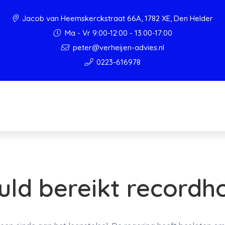
Jacob van Heemskerckstraat 66A, 1782 XE, Den Helder
Ma - Vr 9:00-12:00 - 13:00-17:00
peter@verheijen-advies.nl
0223-616978
uld bereikt recordh