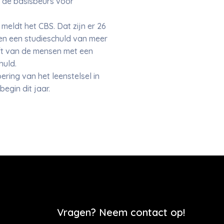
m de basisbeurs voor
eldt het CBS. Dat zijn er 26
en een studieschuld van meer
lft van de mensen met een
huld.
ring van het leenstelsel in
egin dit jaar.
Vragen? Neem contact op!