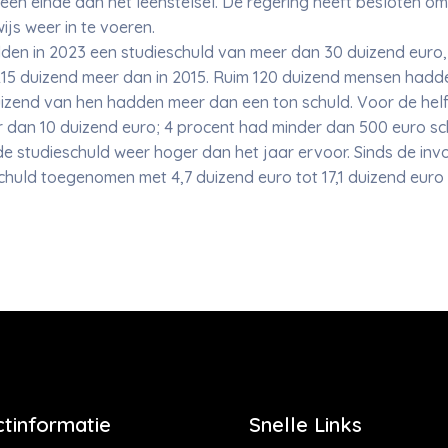
een einde aan het leenstelsel. De regering heeft besloten o
ijs weer in te voeren.
n in 2023 een studieschuld van meer dan 30 duizend euro, m
215 duizend meer dan in 2015. Ruim 120 duizend mensen hadd
duizend van hen hadden meer dan een ton schuld. Voor de he
er dan 10 duizend euro; 4 procent had minder dan 500 euro sc
 studieschuld weer hoger dan het jaar ervoor. Sinds de invoe
huld toegenomen met 4,7 duizend euro tot 17,1 duizend euro b
tinformatie
Snelle Links