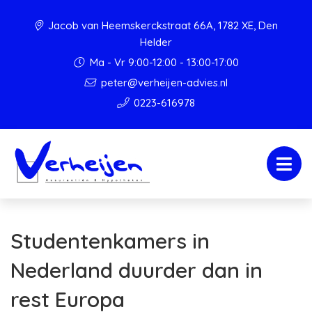
Jacob van Heemskerckstraat 66A, 1782 XE, Den
Helder
Ma - Vr 9:00-12:00 - 13:00-17:00
peter@verheijen-advies.nl
0223-616978
Studentenkamers in
Nederland duurder dan in
rest Europa