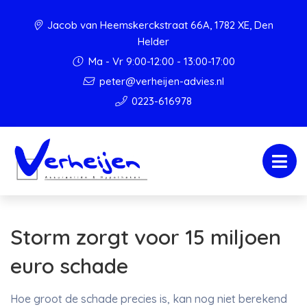
Jacob van Heemskerckstraat 66A, 1782 XE, Den
Helder
Ma - Vr 9:00-12:00 - 13:00-17:00
peter@verheijen-advies.nl
0223-616978
Storm zorgt voor 15 miljoen
euro schade
Hoe groot de schade precies is, kan nog niet berekend