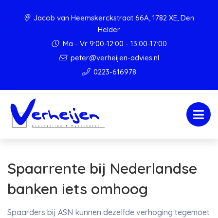
Jacob van Heemskerckstraat 66A, 1782 XE, Den
Helder
Ma - Vr 9:00-12:00 - 13:00-17:00
peter@verheijen-advies.nl
0223-616978
Spaarrente bij Nederlandse
banken iets omhoog
Spaarders bij ASN kunnen dezelfde verhoging tegemoet