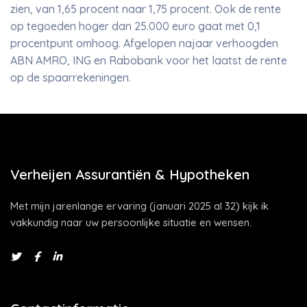
zien, van 1,65 procent naar 1,75 procent. Ook de rente
op tegoeden hoger dan 25.000 euro gaat met 0,1
procentpunt omhoog. Afgelopen najaar verhoogden
ABN AMRO, ING en Rabobank voor het laatst de rente
op de spaarrekeningen.
Verheijen Assurantiën & Hypotheken
Met mijn jarenlange ervaring (januari 2025 al 32) kijk ik
vakkundig naar uw persoonlijke situatie en wensen.