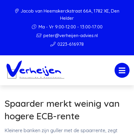
Jacob van Heemskerckstraat 66A, 1782 XE, Den
Helder
Ma - Vr 9:00-12:00 - 13:00-17:00
peter@verheijen-advies.nl
0223-616978
Spaarder merkt weinig van
hogere ECB-rente
Kleinere banken zijn guller met de spaarrente, zegt