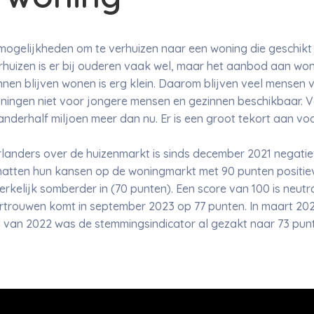
mogelijkheden om te verhuizen naar een woning die geschikt 
erhuizen is er bij ouderen vaak wel, maar het aanbod aan won
nnen blijven wonen is erg klein. Daarom blijven veel mensen v
ingen niet voor jongere mensen en gezinnen beschikbaar. Vo
, anderhalf miljoen meer dan nu. Er is een groot tekort aan vo
anders over de huizenmarkt is sinds december 2021 negatief,
hatten hun kansen op de woningmarkt met 90 punten positieve
erkelijk somberder in (70 punten). Een score van 100 is neutr
rouwen komt in september 2023 op 77 punten. In maart 2021
d van 2022 was de stemmingsindicator al gezakt naar 73 pun