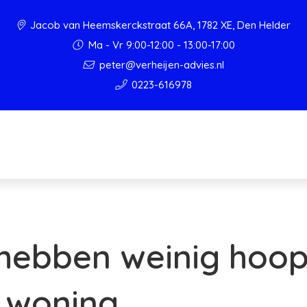
Jacob van Heemskerckstraat 66A, 1782 XE, Den Helder
Ma - Vr 9:00-12:00 - 13:00-17:00
peter@verheijen-advies.nl
0223-616978
 hebben weinig hoo
 woning