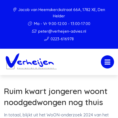
Jacob van Heemskerckstraat 66A, 1782 XE, Den
Helder
Ma - Vr 9:00-12:00 - 13:00-17:00
peter@verheijen-advies.nl
0223-616978
Ruim kwart jongeren woont
noodgedwongen nog thuis
In totaal, blijkt uit het WoON-onderzoek 2024 van het