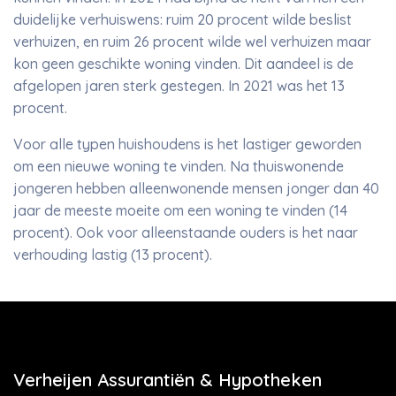
duidelijke verhuiswens: ruim 20 procent wilde beslist
verhuizen, en ruim 26 procent wilde wel verhuizen maar
kon geen geschikte woning vinden. Dit aandeel is de
afgelopen jaren sterk gestegen. In 2021 was het 13
procent.
Voor alle typen huishoudens is het lastiger geworden
om een nieuwe woning te vinden. Na thuiswonende
jongeren hebben alleenwonende mensen jonger dan 40
jaar de meeste moeite om een woning te vinden (14
procent). Ook voor alleenstaande ouders is het naar
verhouding lastig (13 procent).
Verheijen Assurantiën & Hypotheken