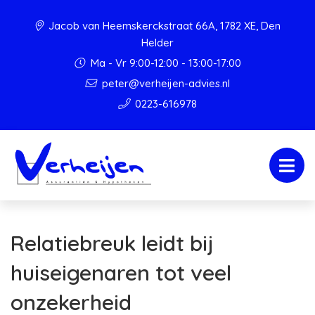
Jacob van Heemskerckstraat 66A, 1782 XE, Den
Helder
Ma - Vr 9:00-12:00 - 13:00-17:00
peter@verheijen-advies.nl
0223-616978
Relatiebreuk leidt bij
huiseigenaren tot veel
onzekerheid