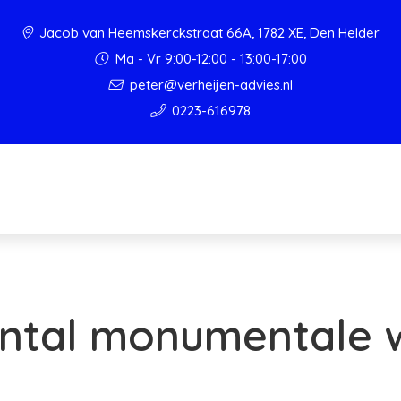
Jacob van Heemskerckstraat 66A, 1782 XE, Den Helder
Ma - Vr 9:00-12:00 - 13:00-17:00
peter@verheijen-advies.nl
0223-616978
ntal monumentale 