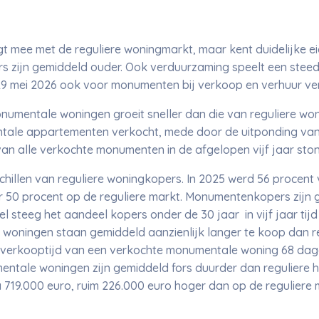
mee met de reguliere woningmarkt, maar kent duidelijke 
s zijn gemiddeld ouder. Ook verduurzaming speelt een steed
29 mei 2026 ook voor monumenten bij verkoop en verhuur ver
numentale woningen groeit sneller dan die van reguliere won
ale appartementen verkocht, mede door de uitponding van
van alle verkochte monumenten in de afgelopen vijf jaar st
illen van reguliere woningkopers. In 2025 werd 56 procen
 50 procent op de reguliere markt. Monumentenkopers zijn 
el steeg het aandeel kopers onder de 30 jaar in vijf jaar tij
woningen staan gemiddeld aanzienlijk langer te koop dan reg
verkooptijd van een verkochte monumentale woning 68 dag
ntale woningen zijn gemiddeld fors duurder dan reguliere h
 719.000 euro, ruim 226.000 euro hoger dan op de reguliere 