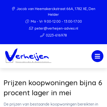
Jacob van Heemskerckstraat 66A, 1782 XE, Den
Helder
Ma - Vr 9:00-12:00 - 13:00-17:00
peter@verheijen-advies.nl
0223-616978
Prijzen koopwoningen bijna 6
procent lager in mei
De prijzen van bestaande koopwoningen bereikten in