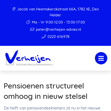
Jacob van Heemskerckstraat 66A, 1782 XE, Den
Helder
Ma - Vr 9:00-12:00 - 13:00-17:00
peter@verheijen-advies.nl
0223-616978
Pensioenen structureel
omhoog in nieuw stelsel
De helft van pensioendeelnemers zit nu in het nieuwe