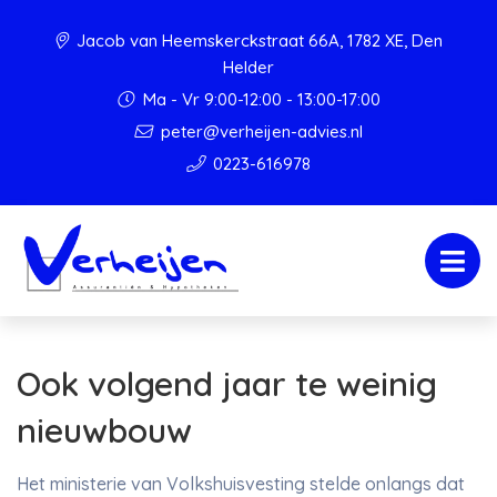
Jacob van Heemskerckstraat 66A, 1782 XE, Den
Helder
Ma - Vr 9:00-12:00 - 13:00-17:00
peter@verheijen-advies.nl
0223-616978
Ook volgend jaar te weinig
nieuwbouw
Het ministerie van Volkshuisvesting stelde onlangs dat