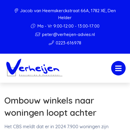
Jacob van Heemskerckstraat 66A, 1782 XE, Den
Helder
Ma - Vr 9:00-12:00 - 13:00-17:00
peter@verheijen-advies.nl
0223-616978
Ombouw winkels naar
woningen loopt achter
Het CBS meldt dat er in 2024 7.900 woningen zijn