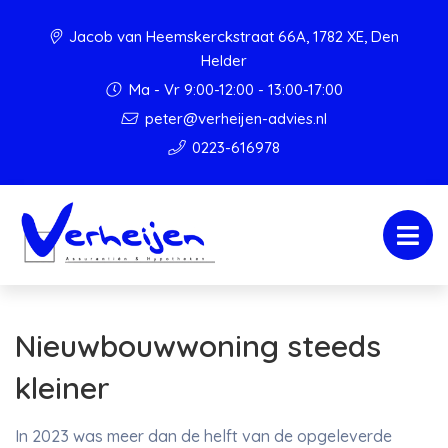
Jacob van Heemskerckstraat 66A, 1782 XE, Den
Helder
Ma - Vr 9:00-12:00 - 13:00-17:00
peter@verheijen-advies.nl
0223-616978
Nieuwbouwwoning steeds
kleiner
In 2023 was meer dan de helft van de opgeleverde