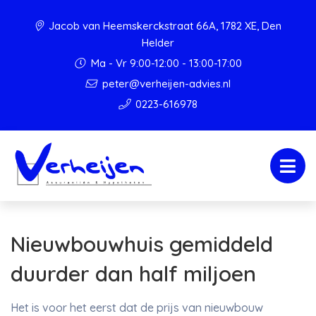
Jacob van Heemskerckstraat 66A, 1782 XE, Den
Helder
Ma - Vr 9:00-12:00 - 13:00-17:00
peter@verheijen-advies.nl
0223-616978
Nieuwbouwhuis gemiddeld
duurder dan half miljoen
Het is voor het eerst dat de prijs van nieuwbouw