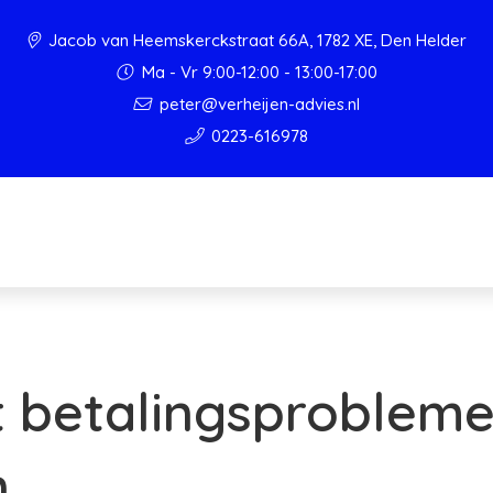
Jacob van Heemskerckstraat 66A, 1782 XE, Den Helder
Ma - Vr 9:00-12:00 - 13:00-17:00
peter@verheijen-advies.nl
0223-616978
t betalingsproblem
n