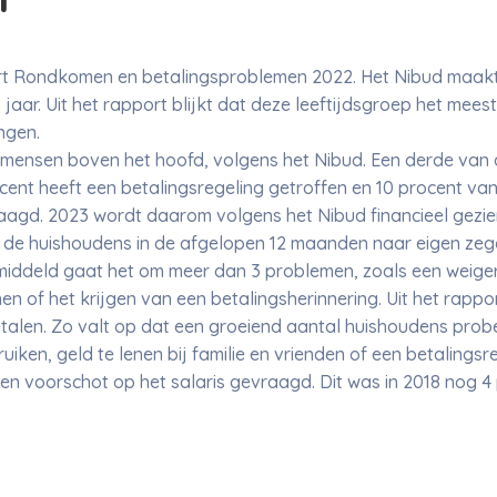
port Rondkomen en betalingsproblemen 2022. Het Nibud maak
aar. Uit het rapport blijkt dat deze leeftijdsgroep het mee
ingen.
 mensen boven het hoofd, volgens het Nibud. Een derde van
ocent heeft een betalingsregeling getroffen en 10 procent va
raagd. 2023 wordt daarom volgens het Nibud financieel gezi
an de huishoudens in de afgelopen 12 maanden naar eigen ze
iddeld gaat het om meer dan 3 problemen, zoals een weige
en of het krijgen van een betalingsherinnering. Uit het rappo
etalen. Zo valt op dat een groeiend aantal huishoudens pro
iken, geld te lenen bij familie en vrienden of een betalingsre
n voorschot op het salaris gevraagd. Dit was in 2018 nog 4 