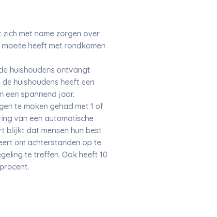
t zich met name zorgen over
st moeite heeft met rondkomen
 de huishoudens ontvangt
n de huishoudens heeft een
en een spannend jaar.
ggen te maken gehad met 1 of
ring van een automatische
rt blijkt dat mensen hun best
beert om achterstanden op te
geling te treffen. Ook heeft 10
procent.