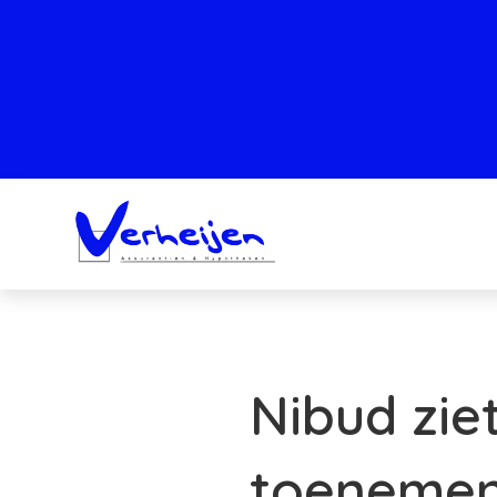
Nibud zie
toeneme