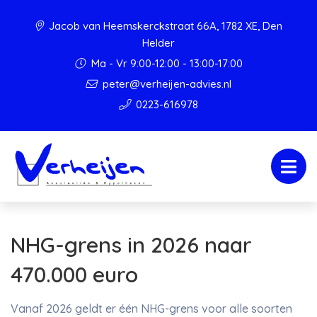
Jacob van Heemskerckstraat 66A, 1782 XE, Den
Helder
Ma - Vr 9:00-12:00 - 13:00-17:00
peter@verheijen-advies.nl
0223-616978
NHG-grens in 2026 naar
470.000 euro
Vanaf 2026 geldt er één NHG-grens voor alle soorten