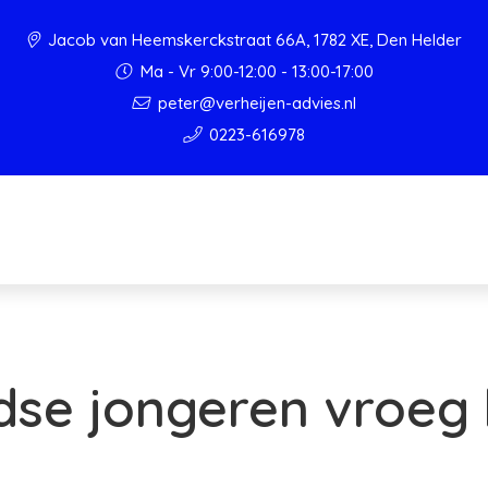
Jacob van Heemskerckstraat 66A, 1782 XE, Den Helder
Ma - Vr 9:00-12:00 - 13:00-17:00
peter@verheijen-advies.nl
0223-616978
se jongeren vroeg 