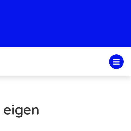
 eigen