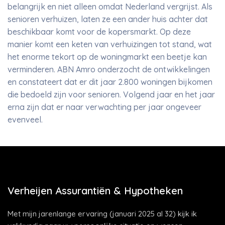
belangrijk en niet alleen omdat Nederland vergrijst. Als
senioren verhuizen, laten ze een ander huis achter dat
beschikbaar komt voor de kopersmarkt. Op deze
manier komt een keten van verhuizingen tot stand, wat
het enorme tekort op de woningmarkt een beetje kan
verminderen. ABN Amro onderzocht de ontwikkelingen
en constateert dat er dit jaar 2.800 woningen bijkomen
die bedoeld zijn voor senioren. Volgend jaar en het jaar
erna zijn dat er naar verwachting per jaar ongeveer
evenveel.
Verheijen Assurantiën & Hypotheken
Met mijn jarenlange ervaring (januari 2025 al 32) kijk ik