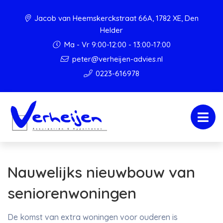
Jacob van Heemskerckstraat 66A, 1782 XE, Den
Helder
Ma - Vr 9:00-12:00 - 13:00-17:00
peter@verheijen-advies.nl
0223-616978
Nauwelijks nieuwbouw van
seniorenwoningen
De komst van extra woningen voor ouderen is