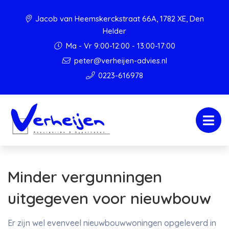
Jacob van Heemskerckstraat 66A, 1782 XE, Den
Helder
Ma - Vr 9:00-12:00 - 13:00-17:00
peter@verheijen-advies.nl
0223-616978
Minder vergunningen
uitgegeven voor nieuwbouw
Er zijn wel evenveel nieuwbouwwoningen opgeleverd in