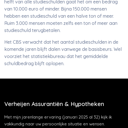
helft van alle studieschulden gaat het om een bedrag
van 10.000 euro of minder. Bijna 150.000 mensen
hebben een studieschuld van een halve ton of meer.
Ruim 3.000 mensen moeten zelfs een ton of meer aan
studieschuld terugbetalen.
Het CBS verwacht dat het aantal studieschulden in de
komende jaren blijft dalen vanwege de basisbeurs. Wel
voorziet het statistiekbureau dat het gemiddelde
schuldbedrag blijft oplopen.
Verheijen Assurantiën & Hypotheken
Met mijn jarenlange ervaring (januari 2025 al 32) kijk ik
vakkundig naar uw persoonlijke situatie en wensen.