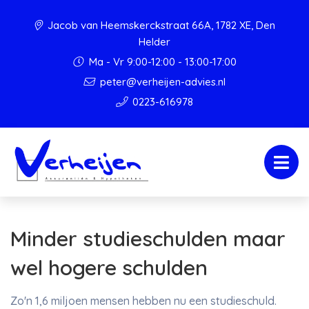
Jacob van Heemskerckstraat 66A, 1782 XE, Den
Helder
Ma - Vr 9:00-12:00 - 13:00-17:00
peter@verheijen-advies.nl
0223-616978
Minder studieschulden maar
wel hogere schulden
Zo'n 1,6 miljoen mensen hebben nu een studieschuld.