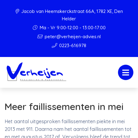
Jacob van Heemskerckstraat 66A, 1782 XE, Den
Helder
Ma - Vr 9:00-12:00 - 13:00-17:00
peter@verheijen-advies.nl
0223-616978
Meer faillissementen in mei
Het aantal uitgesproken faillissementen piekte in mei
2013 met 911. Daarna nam het aantal faillissementen tot
en met augustus 2017 af. Vervolgens bleef de trend tot