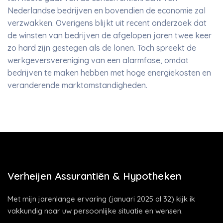
Nederlandse bedrijven en bovendien de economie zal
verzwakken. Overigens blijkt uit recent onderzoek dat
de winsten van bedrijven de afgelopen jaren twee keer
zo hard zijn gestegen als de lonen. Toch spreekt de
werkgeversvereniging van een alarmfase, omdat
bedrijven te maken hebben met hoge energiekosten en
veranderende marktomstandigheden.
Verheijen Assurantiën & Hypotheken
Met mijn jarenlange ervaring (januari 2025 al 32) kijk ik
vakkundig naar uw persoonlijke situatie en wensen.