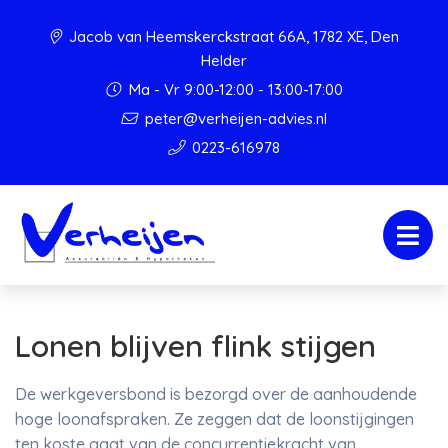
Jacob van Heemskerckstraat 66A, 1782 XE, Den
Helder
Ma - Vr 9:00-12:00 - 13:00-17:00
peter@verheijen-advies.nl
0223-616978
Lonen blijven flink stijgen
De werkgeversbond is bezorgd over de aanhoudende
hoge loonafspraken. Ze zeggen dat de loonstijgingen
ten koste gaat van de concurrentiekracht van