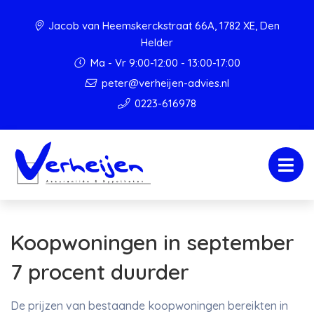
Jacob van Heemskerckstraat 66A, 1782 XE, Den
Helder
Ma - Vr 9:00-12:00 - 13:00-17:00
peter@verheijen-advies.nl
0223-616978
Koopwoningen in september
7 procent duurder
De prijzen van bestaande koopwoningen bereikten in