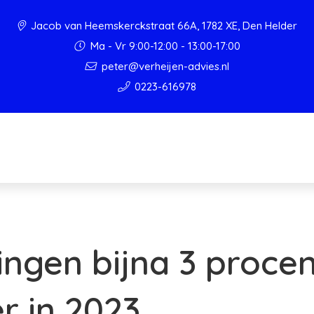
Jacob van Heemskerckstraat 66A, 1782 XE, Den Helder
Ma - Vr 9:00-12:00 - 13:00-17:00
peter@verheijen-advies.nl
0223-616978
gen bijna 3 procen
r in 2023