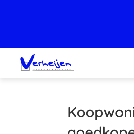
Koopwonin
goedkope