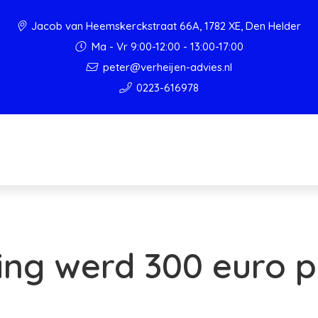
Jacob van Heemskerckstraat 66A, 1782 XE, Den Helder
Ma - Vr 9:00-12:00 - 13:00-17:00
peter@verheijen-advies.nl
0223-616978
ng werd 300 euro p