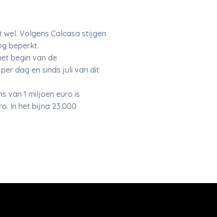
t wel. Volgens Calcasa stijgen
og beperkt.
het begin van de
r dag en sinds juli van dit
 van 1 miljoen euro is
. In het bijna 23.000