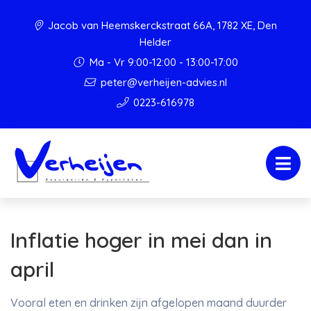
Jacob van Heemskerckstraat 66A, 1782 XE, Den
Helder
Ma - Vr 9:00-12:00 - 13:00-17:00
peter@verheijen-advies.nl
0223-616978
Inflatie hoger in mei dan in
april
Vooral eten en drinken zijn afgelopen maand duurder