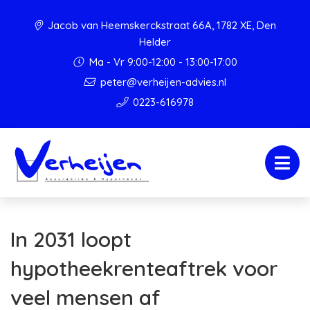
Jacob van Heemskerckstraat 66A, 1782 XE, Den
Helder
Ma - Vr 9:00-12:00 - 13:00-17:00
peter@verheijen-advies.nl
0223-616978
In 2031 loopt
hypotheekrenteaftrek voor
veel mensen af