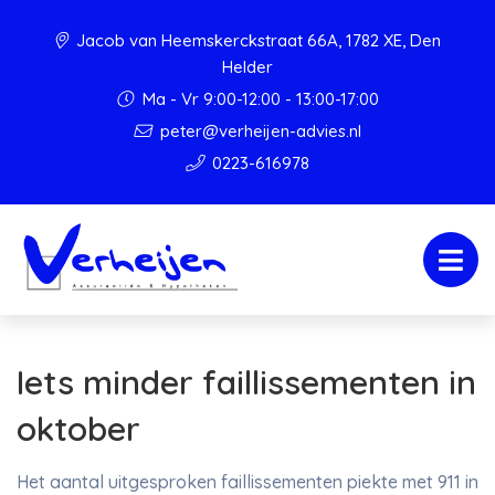
Jacob van Heemskerckstraat 66A, 1782 XE, Den
Helder
Ma - Vr 9:00-12:00 - 13:00-17:00
peter@verheijen-advies.nl
0223-616978
Iets minder faillissementen in
oktober
Het aantal uitgesproken faillissementen piekte met 911 in