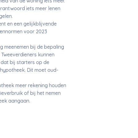
heid van de woning iets meer.
erantwoord iets meer lenen
gelen.
nt en een gelijkblijvende
leennormen voor 2023
ig meenemen bij de bepaling
. Tweeverdieners kunnen
dat bij starters op de
 hypotheek. Dit moet oud-
potheek meer rekening houden
everbruik of bij het nemen
heek aangaan.