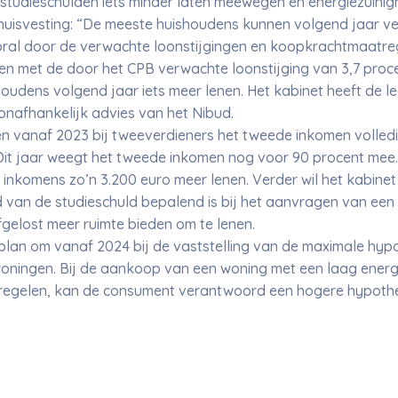
4 studieschulden iets minder laten meewegen en energiezuinig
huisvesting: “De meeste huishoudens kunnen volgend jaar v
oral door de verwachte loonstijgingen en koopkrachtmaatre
n met de door het CPB verwachte loonstijging van 3,7 proce
oudens volgend jaar iets meer lenen. Het kabinet heeft de 
onafhankelijk advies van het Nibud.
 vanaf 2023 bij tweeverdieners het tweede inkomen volled
it jaar weegt het tweede inkomen nog voor 90 procent mee
inkomens zo’n 3.200 euro meer lenen. Verder wil het kabinet 
 van de studieschuld bepalend is bij het aanvragen van een
gelost meer ruimte bieden om te lenen.
 plan om vanaf 2024 bij de vaststelling van de maximale hy
oningen. Bij de aankoop van een woning met een laag energi
regelen, kan de consument verantwoord een hogere hypot