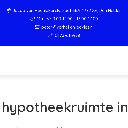
Jacob van Heemskerckstraat 66A, 1782 XE, Den Helder
Ma - Vr 9:00-12:00 - 13:00-17:00
peter@verheijen-advies.nl
0223-616978
 hypotheekruimte i