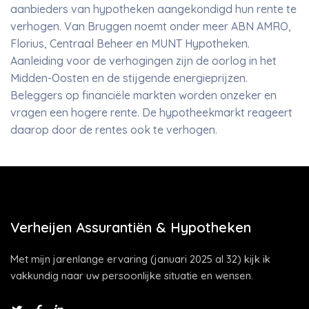
aanbieders van hypotheken aangekondigd hun rente te
verhogen. Van Bruggen noemt onder meer ABN AMRO,
Florius, Centraal Beheer en MUNT Hypotheken.
Aanleiding voor de verhogingen zijn de oorlog in het
Midden-Oosten en de stijgende energieprijzen.
Beleggers op financiële markten worden onzeker en
vragen een hogere rente. De hypotheekmarkt reageert
daarop door de rentes ook te verhogen.
Verheijen Assurantiën & Hypotheken
Met mijn jarenlange ervaring (januari 2025 al 32) kijk ik
vakkundig naar uw persoonlijke situatie en wensen.