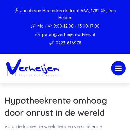
Jacob van Heemskerckstraat 66A, 1782 XE, Den
Helder
Ma - Vr 9:00-12:00 - 13:00-17:00
peter@verheijen-advies.nl
0223-616978
Hypotheekrente omhoog
door onrust in de wereld
Voor de komende week hebben verschillende