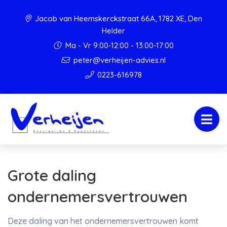
Jacob van Heemskerckstraat 66A, 1782 XE, Den
Helder
Ma - Vr 9:00-12:00 - 13:00-17:00
peter@verheijen-advies.nl
0223-616978
Grote daling
ondernemersvertrouwen
Deze daling van het ondernemersvertrouwen komt