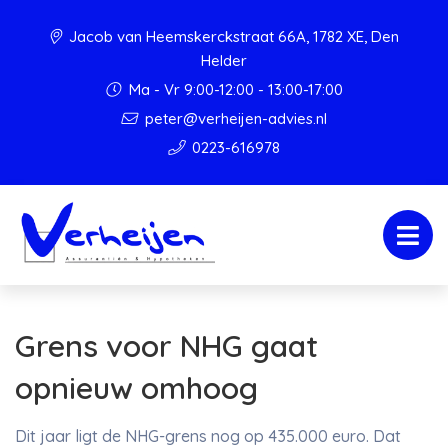
Jacob van Heemskerckstraat 66A, 1782 XE, Den
Helder
Ma - Vr 9:00-12:00 - 13:00-17:00
peter@verheijen-advies.nl
0223-616978
Grens voor NHG gaat
opnieuw omhoog
Dit jaar ligt de NHG-grens nog op 435.000 euro. Dat