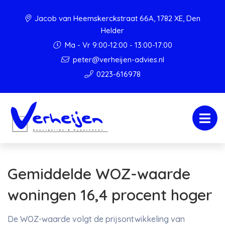
Jacob van Heemskerckstraat 66A, 1782 XE, Den
Helder
Ma - Vr 9:00-12:00 - 13:00-17:00
peter@verheijen-advies.nl
0223-616978
Gemiddelde WOZ-waarde
woningen 16,4 procent hoger
De WOZ-waarde volgt de prijsontwikkeling van