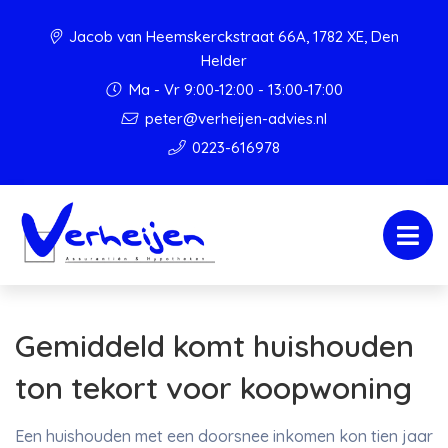
Jacob van Heemskerckstraat 66A, 1782 XE, Den
Helder
Ma - Vr 9:00-12:00 - 13:00-17:00
peter@verheijen-advies.nl
0223-616978
Gemiddeld komt huishouden
ton tekort voor koopwoning
Een huishouden met een doorsnee inkomen kon tien jaar