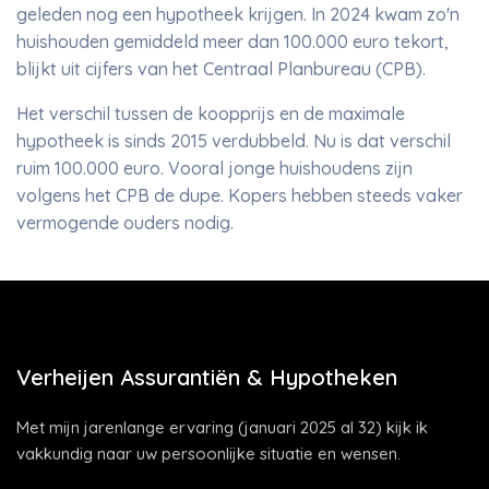
geleden nog een hypotheek krijgen. In 2024 kwam zo'n
huishouden gemiddeld meer dan 100.000 euro tekort,
blijkt uit cijfers van het Centraal Planbureau (CPB).
Het verschil tussen de koopprijs en de maximale
hypotheek is sinds 2015 verdubbeld. Nu is dat verschil
ruim 100.000 euro. Vooral jonge huishoudens zijn
volgens het CPB de dupe. Kopers hebben steeds vaker
vermogende ouders nodig.
Verheijen Assurantiën & Hypotheken
Met mijn jarenlange ervaring (januari 2025 al 32) kijk ik
vakkundig naar uw persoonlijke situatie en wensen.